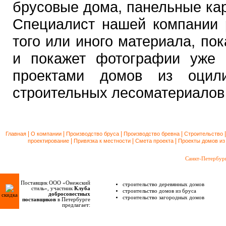
брусовые дома, панельные ка
Специалист нашей компании 
того или иного материала, по
и покажет фотографии уже 
проектами домов из оцили
строительных лесоматериалов
|
|
|
|
Главная
О компании
Производство бруса
Производство бревна
Строительство
|
|
|
проектирование
Привязка к местности
Смета проекта
Проекты домов из
Санкт-Петербур
Поставщик ООО «Онежский
строительство деревянных домов
стиль», участник
Клуба
строительство домов из бруса
добросовестных
скидка
строительство загородных домов
поставщиков
в Петербурге
предлагает: