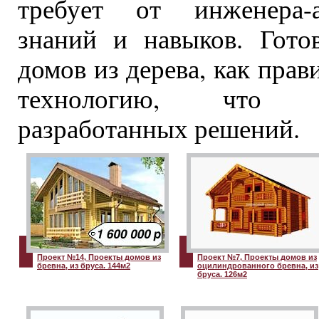
требует от инженера-а
знаний и навыков. Гото
домов из дерева, как пра
технологию, что г
разработанных решений.
Проект №14, Проекты домов из
Проект №7, Проекты домов из
бревна, из бруса. 144м2
оцилиндрованного бревна, из
бруса. 126м2