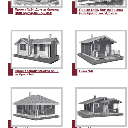
Проект №24, Дом из бревна
Проект №25, Дом из бревна
(или бруса),на 97,3 кв.м
(или бруса), на 34,7 кв.м
Проект строительства бани
Баня №6
из бруса №5