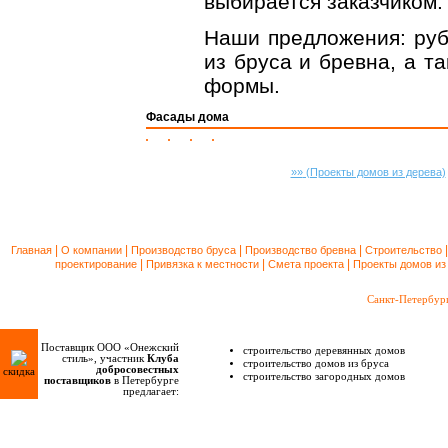
выбирается заказчиком.
Наши предложения: руб
из бруса и бревна, а т
формы.
Фасады дома
»»
(Проекты домов из дерева)
|
|
|
|
Главная
О компании
Производство бруса
Производство бревна
Строительство
|
|
|
проектирование
Привязка к местности
Смета проекта
Проекты домов из
Санкт-Петербур
Поставщик ООО «Онежский
строительство деревянных домов
стиль», участник
Клуба
строительство домов из бруса
добросовестных
скидка
строительство загородных домов
поставщиков
в Петербурге
предлагает: