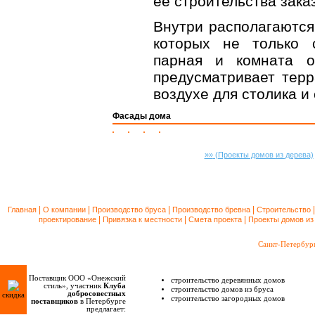
ее строительства зака
Внутри располагаются
которых не только 
парная и комната 
предусматривает терр
воздухе для столика и 
Фасады дома
»»
(Проекты домов из дерева)
|
|
|
|
Главная
О компании
Производство бруса
Производство бревна
Строительство
|
|
|
проектирование
Привязка к местности
Смета проекта
Проекты домов из
Санкт-Петербур
Поставщик ООО «Онежский
строительство деревянных домов
стиль», участник
Клуба
строительство домов из бруса
добросовестных
скидка
строительство загородных домов
поставщиков
в Петербурге
предлагает: