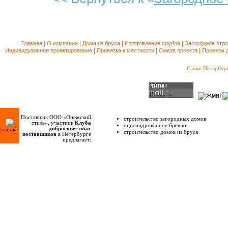
|
|
|
|
Главная
О компании
Дома из бруса
Изготовление срубов
Загородное стр
|
|
|
Индивидуальное проектирование
Привязка к местности
Смета проекта
Проекты 
Санкт-Петербур
Поставщик ООО «Онежский
строительство загородных домов
стиль», участник
Клуба
оцилиндрованное бревно
добросовестных
скидка
строительство домов из бруса
поставщиков
в Петербурге
предлагает: