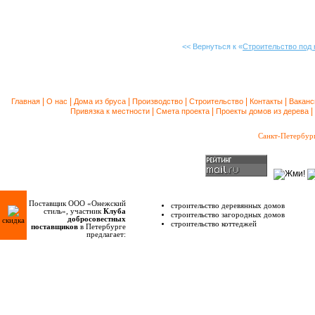
<< Вернуться к «
Строительство под
|
|
|
|
|
|
Главная
О нас
Дома из бруса
Производство
Строительство
Контакты
Ваканс
|
|
|
Привязка к местности
Смета проекта
Проекты домов из дерева
Санкт-Петербур
Поставщик ООО «Онежский
строительство деревянных домов
стиль», участник
Клуба
строительство загородных домов
добросовестных
скидка
строительство коттеджей
поставщиков
в Петербурге
предлагает: